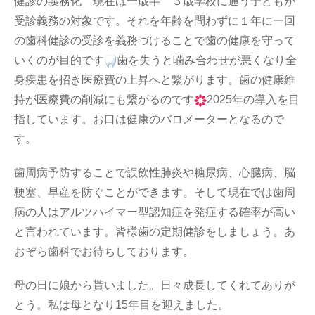
健診の義務化 現在は一歳半 ３歳学校に通う子どもが
受診義務の対象です。それを年齢を問わずに１年に一回
の歯科健診の受診を義務づけることで歯の健康を守って
いくのが目的です
歯を失うと噛み合わせが悪くなり全
身疾患を招き医療費の上昇へと繋がります。歯の健康維
持が医療費の削減にも繋がるのです
2025年の導入を目
指しています。お口は健康のバロメーターとなるので
す。
歯周病予防することで誤飲性肺炎や糖尿病、心臓病、脳
梗塞、早産を防ぐことができます。そして現在では歯周
病の人はアルツハイマー型認知症を発症する確率が高い
と言われています。皆様歯の定期健診をしましょう。あ
おぞら歯科でお待ちしております。
母の日に娘から貰いました。日々成長してくれてありが
とう。私は母となり15年目を迎えました。