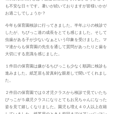
も不安な日々です。暑いが続いておりますが皆様いかが
お過ごしでしょうか？
今年も保育園検診に行ってきました。半年ぶりの検診で
したが、ちびっこ達の成長をとても感じました。そして
虫歯がある子が少ないなぁという印象を受けました。マ
マ達からも保育園の先生を通して質問があったりと歯を
大切にする意識を感じました。
１件目の保育園は嫌がるちびっこも少なく順調に検診も
進みました。紙芝居も皆真剣な眼差しで聞いてくれまし
た。
２件目の保育園では０才児クラスから検診で見ていたち
びっこが５歳児クラスになりとてもお兄ちゃんになった
姿を見て嬉しくなりました。園児も増え４０人以上在籍
していました。紙芝居のときも前回まではアンパンマン