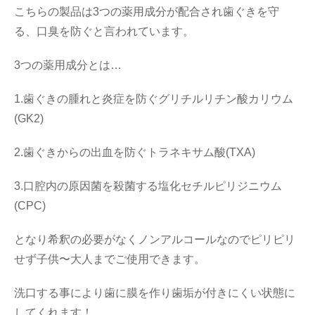
こちらの製品は3つの薬用成分が配合され歯ぐきを守
る、口臭を防ぐと言われています。
3つの薬用成分とは…
1.歯ぐきの腫れと炎症を防ぐグリチルリチン酸カリウム
(GK2)
2.歯ぐきからの出血を防ぐトラネキサム酸(TXA)
3.口腔内の原因菌を殺菌する塩化セチルピリジニウム
(CPC)
となり希釈の必要がなくノンアルコールなのでピリピリ
せず子供〜大人までご使用できます。
洗口する事により歯に膜を作り歯垢が付きにくい状態に
してくれます！