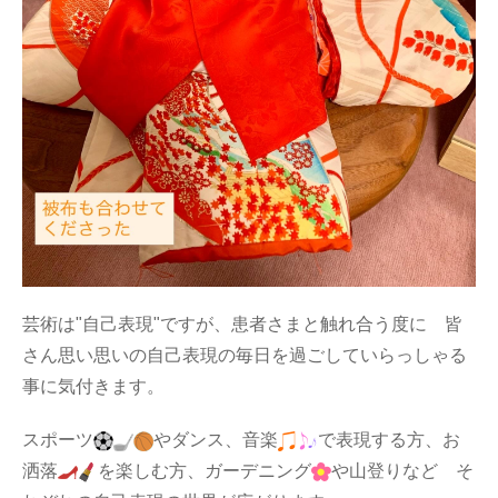
芸術は"自己表現"ですが、患者さまと触れ合う度に 皆
さん思い思いの自己表現の毎日を過ごしていらっしゃる
事に気付きます。
スポーツ
やダンス、音楽
で表現する方、お
洒落
を楽しむ方、ガーデニング
や山登りなど そ